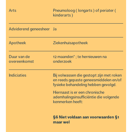
Arts
Pneumoloog ( longarts ) of periater (
kinderarts )
Adviderend geneesheer
Ja
Apotheek
Ziekenhuisapotheek
Duur van de
12 maanden* ; te hernieuwen na
overeenkomst
onderzoek
Indiciaties
Bij volwassen die gestopt zijn met roken
en reeds gepaste geneesmiddelen en/of
fysieke behandeling hebben gevolgd.
Hiernaast is er een chronische
ademhalingsinsufficiëntie die volgende
kenmerken heeft:
§6 Niet voldaan aan voorwaarden §1
maar wel