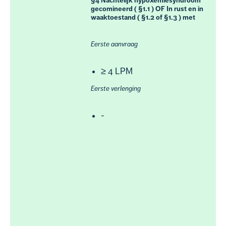
§4 Nachtelijk hypoxemiesyndroom
gecomineerd ( §1.1 ) OF In rust en in
waaktoestand ( §1.2 of §1.3 ) met
Eerste aanvraag
≥ 4 LPM
Eerste verlenging
-