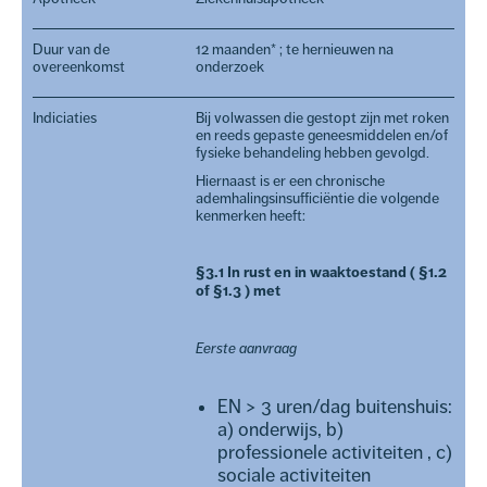
Duur van de
12 maanden* ; te hernieuwen na
overeenkomst
onderzoek
Indiciaties
Bij volwassen die gestopt zijn met roken
en reeds gepaste geneesmiddelen en/of
fysieke behandeling hebben gevolgd.
Hiernaast is er een chronische
ademhalingsinsufficiëntie die volgende
kenmerken heeft:
§3.1 In rust en in waaktoestand ( §1.2
of §1.3 ) met
Eerste aanvraag
EN > 3 uren/dag buitenshuis:
a) onderwijs, b)
professionele activiteiten , c)
sociale activiteiten