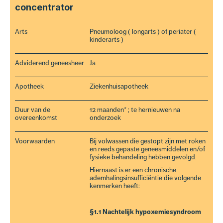
concentrator
Arts
Pneumoloog ( longarts ) of periater (
kinderarts )
Adviderend geneesheer
Ja
Apotheek
Ziekenhuisapotheek
Duur van de
12 maanden* ; te hernieuwen na
overeenkomst
onderzoek
Voorwaarden
Bij volwassen die gestopt zijn met roken
en reeds gepaste geneesmiddelen en/of
fysieke behandeling hebben gevolgd.
Hiernaast is er een chronische
ademhalingsinsufficiëntie die volgende
kenmerken heeft:
§1.1 Nachtelijk hypoxemiesyndroom