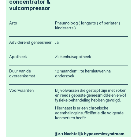
concentrator &
vulcompressor
Arts
Pneumoloog ( longarts ) of periater (
kinderarts )
Adviderend geneesheer
Ja
Apotheek
Ziekenhuisapotheek
Duur van de
12 maanden* ; te hernieuwen na
overeenkomst
onderzoek
Voorwaarden
Bij volwassen die gestopt zijn met roken
en reeds gepaste geneesmiddelen en/of
fysieke behandeling hebben gevolgd.
Hiernaast is er een chronische
ademhalingsinsufficiëntie die volgende
kenmerken heeft:
§2.1 Nachtelijk hypoxemiesyndroom