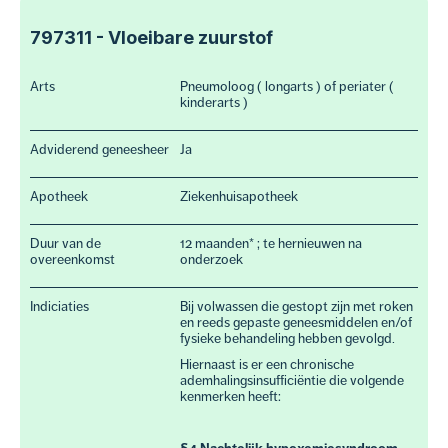
797311 - Vloeibare zuurstof
Arts
Pneumoloog ( longarts ) of periater (
kinderarts )
Adviderend geneesheer
Ja
Apotheek
Ziekenhuisapotheek
Duur van de
12 maanden* ; te hernieuwen na
overeenkomst
onderzoek
Indiciaties
Bij volwassen die gestopt zijn met roken
en reeds gepaste geneesmiddelen en/of
fysieke behandeling hebben gevolgd.
Hiernaast is er een chronische
ademhalingsinsufficiëntie die volgende
kenmerken heeft: