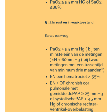
PaO2 ≤ 55 mm HG of SaO2
≤88%
§1.3 In rust en in waaktoestand
Eerste aanvraag
PaO2 > 55 mm Hg ( bij ten
minste één van de metingen
)EN < 60mm Hg ( bij twee
metingen met een tussentijd
van minimum drie maanden*)
EN een hematrociet > 55%
EN / OF chronish cor
pulmonale met
gemiddeldePAP ≥ 25 mmHg
of systolischePAP > 45 mm
Hg of chronische rechter-
ventrikel-overbelasting