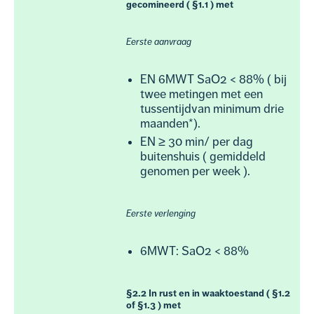
gecomineerd ( §1.1 ) met
Eerste aanvraag
EN 6MWT SaO2 < 88% ( bij
twee metingen met een
tussentijdvan minimum drie
maanden*).
EN ≥ 30 min/ per dag
buitenshuis ( gemiddeld
genomen per week ).
Eerste verlenging
6MWT: SaO2 < 88%
§2.2 In rust en in waaktoestand ( §1.2
of §1.3 ) met